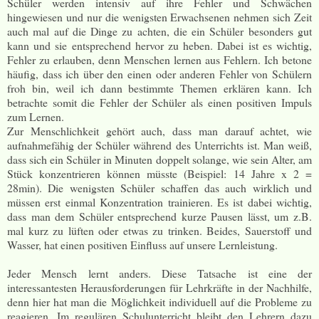
Schüler werden intensiv auf ihre Fehler und Schwächen
hingewiesen und nur die wenigsten Erwachsenen nehmen sich Zeit
auch mal auf die Dinge zu achten, die ein Schüler besonders gut
kann und sie entsprechend hervor zu heben. Dabei ist es wichtig,
Fehler zu erlauben, denn Menschen lernen aus Fehlern. Ich betone
häufig, dass ich über den einen oder anderen Fehler von Schülern
froh bin, weil ich dann bestimmte Themen erklären kann. Ich
betrachte somit die Fehler der Schüler als einen positiven Impuls
zum Lernen.
Zur Menschlichkeit gehört auch, dass man darauf achtet, wie
aufnahmefähig der Schüler während des Unterrichts ist. Man weiß,
dass sich ein Schüler in Minuten doppelt solange, wie sein Alter, am
Stück konzentrieren können müsste (Beispiel: 14 Jahre x 2 =
28min). Die wenigsten Schüler schaffen das auch wirklich und
müssen erst einmal Konzentration trainieren. Es ist dabei wichtig,
dass man dem Schüler entsprechend kurze Pausen lässt, um z.B.
mal kurz zu lüften oder etwas zu trinken. Beides, Sauerstoff und
Wasser, hat einen positiven Einfluss auf unsere Lernleistung.
Jeder Mensch lernt anders. Diese Tatsache ist eine der
interessantesten Herausforderungen für Lehrkräfte in der Nachhilfe,
denn hier hat man die Möglichkeit individuell auf die Probleme zu
reagieren. Im regulären Schulunterricht bleibt den Lehrern dazu