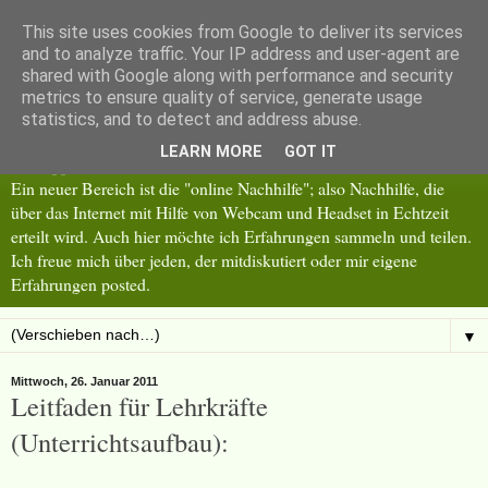
This site uses cookies from Google to deliver its services
Lerntipps
and to analyze traffic. Your IP address and user-agent are
shared with Google along with performance and security
metrics to ensure quality of service, generate usage
Ich bin Lehrerin und möchte mit diesem Blog meine Erfahrungen
statistics, and to detect and address abuse.
im Bereich Nachhilfe, Lernen, Lernmotivation teilen. Meine
LEARN MORE
GOT IT
Lerntipps und Erfahrungen sollen Schüler und Lehrer unterstützen.
Ein neuer Bereich ist die "online Nachhilfe"; also Nachhilfe, die
über das Internet mit Hilfe von Webcam und Headset in Echtzeit
erteilt wird. Auch hier möchte ich Erfahrungen sammeln und teilen.
Ich freue mich über jeden, der mitdiskutiert oder mir eigene
Erfahrungen posted.
▼
Mittwoch, 26. Januar 2011
Leitfaden für Lehrkräfte
(Unterrichtsaufbau):